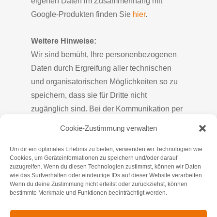
eigenen Daten im Zusammenhang mit
Google-Produkten finden Sie
hier
.
Weitere Hinweise:
Wir sind bemüht, Ihre personenbezogenen
Daten durch Ergreifung aller technischen
und organisatorischen Möglichkeiten so zu
speichern, dass sie für Dritte nicht
zugänglich sind. Bei der Kommunikation per
E-Mail kann die vollständige Datensicherheit
Cookie-Zustimmung verwalten
von uns nicht gewährleistet werden, so dass
wir Ihnen bei vertraulichen Informationen den
Um dir ein optimales Erlebnis zu bieten, verwenden wir Technologien wie
Cookies, um Geräteinformationen zu speichern und/oder darauf
Postweg empfehlen.
zuzugreifen. Wenn du diesen Technologien zustimmst, können wir Daten
wie das Surfverhalten oder eindeutige IDs auf dieser Website verarbeiten.
Wenn du deine Zustimmung nicht erteilst oder zurückziehst, können
Diese Datenschutzerklärung kann jederzeit
bestimmte Merkmale und Funktionen beeinträchtigt werden.
über den folgenden Link aufgerufen werden.
https://www.siefer-gmbh.de/datenschutz/